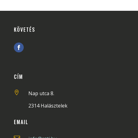
KÖVETÉS
CÍM

Nap utca 8.
2314 Halásztelek
EMAIL