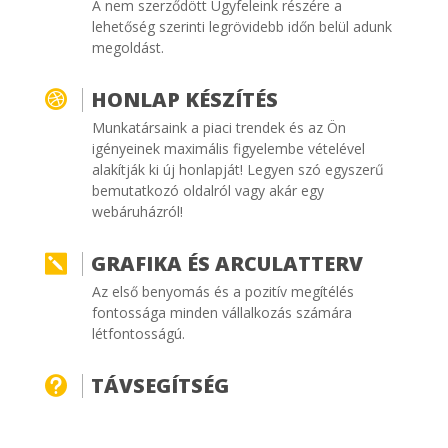
A nem szerződött Ügyfeleink részére a
lehetőség szerinti legrövidebb időn belül adunk
megoldást.
HONLAP KÉSZÍTÉS

Munkatársaink a piaci trendek és az Ön
igényeinek maximális figyelembe vételével
alakítják ki új honlapját! Legyen szó egyszerű
bemutatkozó oldalról vagy akár egy
webáruházról!
GRAFIKA ÉS ARCULATTERV

Az első benyomás és a pozitív megítélés
fontossága minden vállalkozás számára
létfontosságú.
TÁVSEGÍTSÉG
