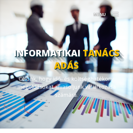
INFORMATIKAI
TANÁCS
ADÁS
Célunk, hogy idő- és költséghatékony
megoldásokat javasoljunk vállalkozása
számára.