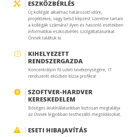
ESZKÖZBÉRLÉS

Új kollégát alkalmaz határozott időre,
projektekre, vagy belső képzést szeretne tartani
a kollégák számára? Ilyen és hasonló esetekben
informatikai eszközbérlés szolgáltatásunkat
Önnek találtuk ki.
KIHELYEZETT
}
RENDSZERGAZDA
Koncentráljon fő üzleti tevékenységére, IT
rendszerét eközben bízza profikra!
SZOFTVER-HARDVER

KERESKEDELEM
Bőséges árukínálatunkban biztosan megtalálja
az Önnek legjobban testhezálló megoldásokat.
ESETI HIBAJAVÍTÁS
