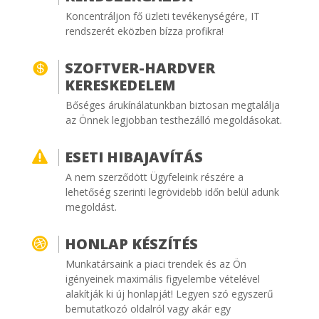
Koncentráljon fő üzleti tevékenységére, IT
rendszerét eközben bízza profikra!
SZOFTVER-HARDVER

KERESKEDELEM
Bőséges árukínálatunkban biztosan megtalálja
az Önnek legjobban testhezálló megoldásokat.
ESETI HIBAJAVÍTÁS

A nem szerződött Ügyfeleink részére a
lehetőség szerinti legrövidebb időn belül adunk
megoldást.
HONLAP KÉSZÍTÉS

Munkatársaink a piaci trendek és az Ön
igényeinek maximális figyelembe vételével
alakítják ki új honlapját! Legyen szó egyszerű
bemutatkozó oldalról vagy akár egy