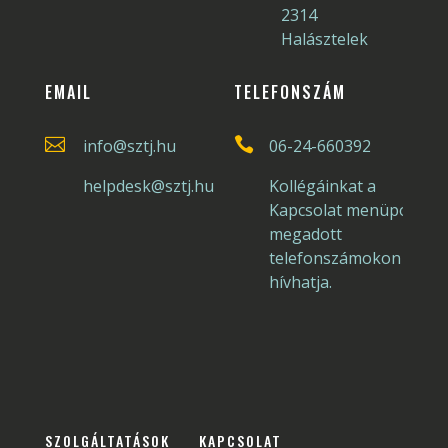
2314
Halásztelek
EMAIL
TELEFONSZÁM


info@sztj.hu
06-24-660392
helpdesk@sztj.hu
Kollégáinkat a
Kapcsolat menüpontba
megadott
telefonszámokon
hívhatja.
SZOLGÁLTATÁSOK
KAPCSOLAT