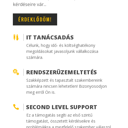
kérdéseire vár...
ÉRDEKLŐDÖM!
IT TANÁCSADÁS

Célunk, hogy idő- és költséghatékony
megoldásokat javasoljunk vállalkozása
számára.
RENDSZERÜZEMELTETÉS

Szakképzett és tapasztalt szakembereink
számára nincsen lehetetlen! Bizonyosodjon
meg erről Ön is.
SECOND LEVEL SUPPORT

Ez a támogatás segíti az első szintű
támogatást, összetett kérdéseikre és
problémáikra a megfelelő szakember válaszol