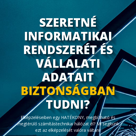
SZERETNÉ
INFORMATIKAI
RENDSZERÉT ÉS
VÁLLALATI
ADATAIT
BIZTONSÁGBAN
TUDNI?
Elképzeléseiben egy HATÉKONY, megbízható és
megtérülő számítástechnikai hálózat él? Mi segítünk
ezt az elképzelését valóra váltani!