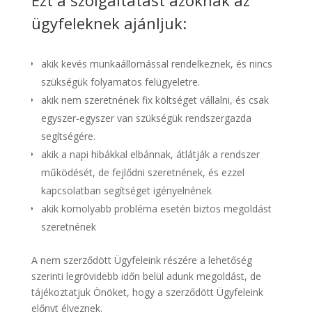
Ezt a szolgáltatást azoknak az
ügyfeleknek ajánljuk:
akik kevés munkaállomással rendelkeznek, és nincs
szükségük folyamatos felügyeletre.
akik nem szeretnének fix költséget vállalni, és csak
egyszer-egyszer van szükségük rendszergazda
segítségére.
akik a napi hibákkal elbánnak, átlátják a rendszer
működését, de fejlődni szeretnének, és ezzel
kapcsolatban segítséget igényelnének
akik komolyabb probléma esetén biztos megoldást
szeretnének
A nem szerződött Ügyfeleink részére a lehetőség
szerinti legrövidebb időn belül adunk megoldást, de
tájékoztatjuk Önöket, hogy a szerződött Ügyfeleink
előnyt élveznek.