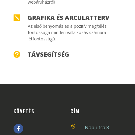
webáruházról!
GRAFIKA ÉS ARCULATTERV

Az első benyomás és a pozitív megítélés
fontossága minden vállalkozás számára
létfontosságú.
TÁVSEGÍTSÉG

KÖVETÉS
CÍM

Nap utca 8.