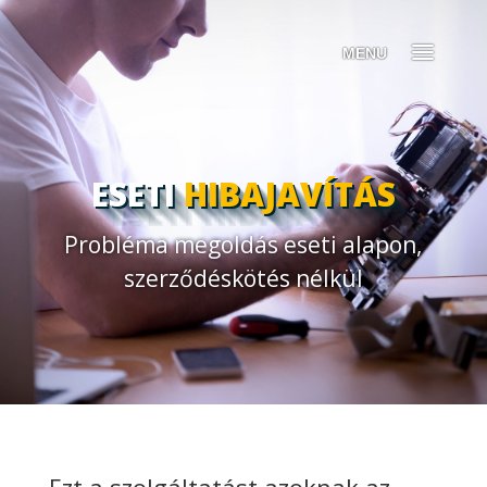
ESETI
HIBAJAVÍTÁS
Probléma megoldás eseti alapon,
szerződéskötés nélkül