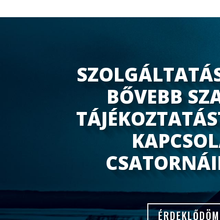
SZOLGÁLTATÁ
BŐVEBB SZ
TÁJÉKOZTATÁS
KAPCSOL
CSATORNÁ
ÉRDEKLŐDÖM