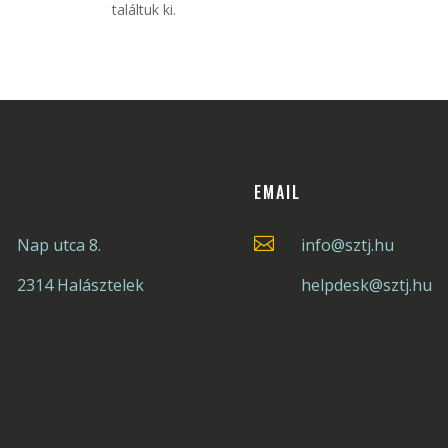
találtuk ki.
EMAIL

Nap utca 8.
info@sztj.hu
2314 Halásztelek
helpdesk@sztj.hu