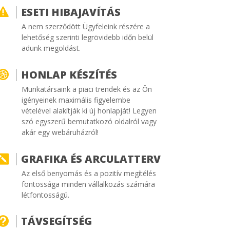
ESETI HIBAJAVÍTÁS

A nem szerződött Ügyfeleink részére a
lehetőség szerinti legrövidebb időn belül
adunk megoldást.
HONLAP KÉSZÍTÉS

Munkatársaink a piaci trendek és az Ön
igényeinek maximális figyelembe
vételével alakítják ki új honlapját! Legyen
szó egyszerű bemutatkozó oldalról vagy
akár egy webáruházról!
GRAFIKA ÉS ARCULATTERV

Az első benyomás és a pozitív megítélés
fontossága minden vállalkozás számára
létfontosságú.
TÁVSEGÍTSÉG
