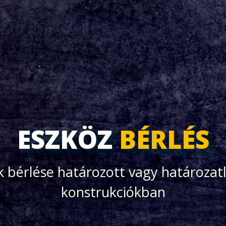
ESZKÖZ
BÉRLÉS
 bérlése határozott vagy határozatl
konstrukciókban