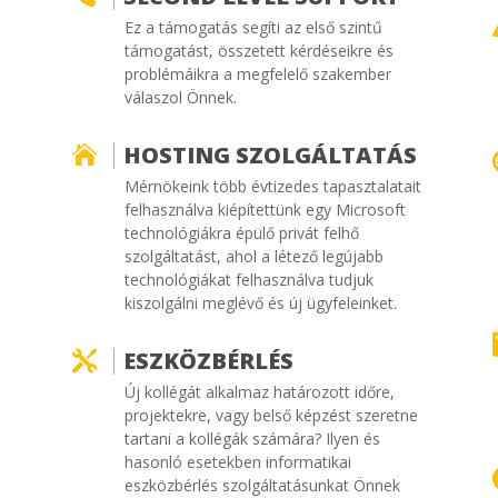
Ez a támogatás segíti az első szintű
támogatást, összetett kérdéseikre és
problémáikra a megfelelő szakember
válaszol Önnek.
HOSTING SZOLGÁLTATÁS

Mérnökeink több évtizedes tapasztalatait
felhasználva kiépítettünk egy Microsoft
technológiákra épülő privát felhő
szolgáltatást, ahol a létező legújabb
technológiákat felhasználva tudjuk
kiszolgálni meglévő és új ügyfeleinket.
ESZKÖZBÉRLÉS

Új kollégát alkalmaz határozott időre,
projektekre, vagy belső képzést szeretne
tartani a kollégák számára? Ilyen és
hasonló esetekben informatikai
eszközbérlés szolgáltatásunkat Önnek