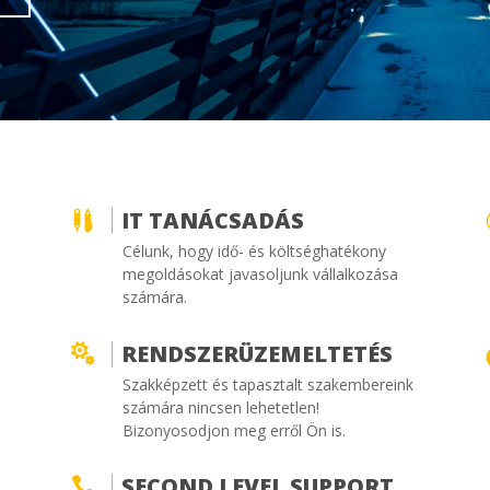
IT TANÁCSADÁS

Célunk, hogy idő- és költséghatékony
megoldásokat javasoljunk vállalkozása
számára.
RENDSZERÜZEMELTETÉS

Szakképzett és tapasztalt szakembereink
számára nincsen lehetetlen!
Bizonyosodjon meg erről Ön is.
SECOND LEVEL SUPPORT
