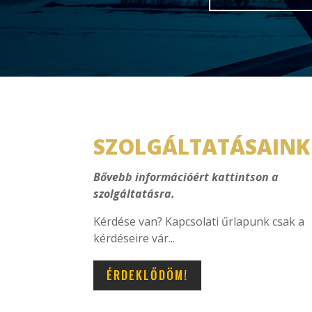
SZOLGÁLTATÁSAINK
Bővebb információért kattintson a
szolgáltatásra.
Kérdése van? Kapcsolati űrlapunk csak a
kérdéseire vár...
ÉRDEKLŐDÖM!