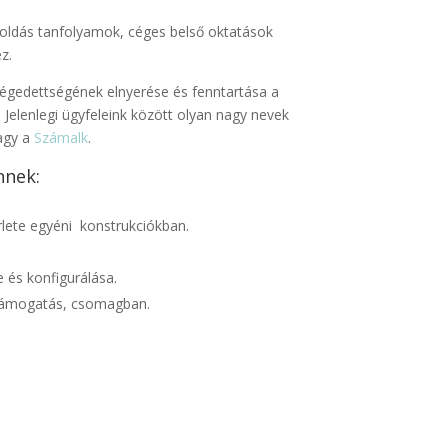
goldás tanfolyamok, céges belső oktatások
z.
égedettségének elnyerése és fenntartása a
. Jelenlegi ügyfeleink között olyan nagy nevek
agy a
Számalk
.
nnek:
rlete egyéni konstrukciókban.
e és konfigurálása.
 támogatás, csomagban.