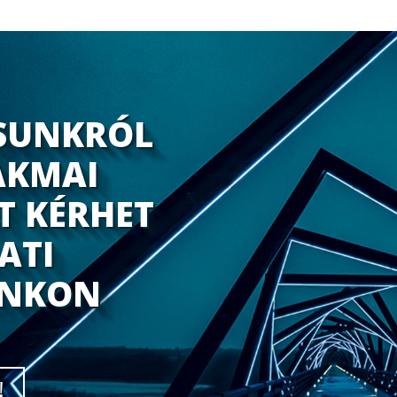
SUNKRÓL
AKMAI
T KÉRHET
ATI
INKON
!