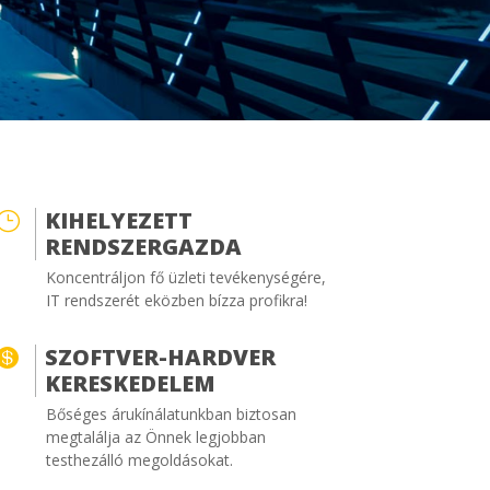
KIHELYEZETT
}
RENDSZERGAZDA
Koncentráljon fő üzleti tevékenységére,
IT rendszerét eközben bízza profikra!
SZOFTVER-HARDVER

KERESKEDELEM
Bőséges árukínálatunkban biztosan
megtalálja az Önnek legjobban
testhezálló megoldásokat.