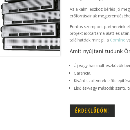
Az alkalmi eszköz bérlés jó me
erőforrásainak megteremtéséhe
Fontos szempont partnereink el
projekt időtartama alatt és után
találhatóak mint pl. a
Comline
v
Amit nyújtani tudunk Ö
Új vagy használt eszközök bé
Garancia.
Kívánt szoftverek előtelepítés
Első és/vagy második szintű
ÉRDEKLŐDÖM!