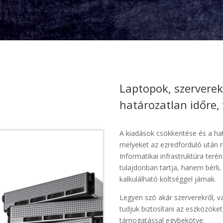
Laptopok, szerverek
határozatlan időre,
A kiadások csökkentése és a ha
melyeket az ezredforduló után m
Informatikai infrastruktúra teré
tulajdonban tartja, hanem bérli,
kalkulálható költséggel járnak.
Legyen szó akár szerverekről, v
tudjuk biztosítani az eszközöket
támogatással egybekötve.