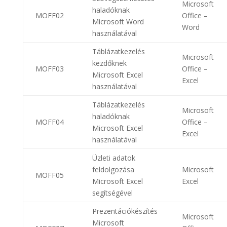
Microsoft
haladóknak
MOFF02
Office –
Microsoft Word
Word
használatával
Táblázatkezelés
Microsoft
kezdőknek
MOFF03
Office –
Microsoft Excel
Excel
használatával
Táblázatkezelés
Microsoft
haladóknak
MOFF04
Office –
Microsoft Excel
Excel
használatával
Üzleti adatok
feldolgozása
Microsoft
MOFF05
Microsoft Excel
Excel
segítségével
Prezentációkészítés
Microsoft
Microsoft