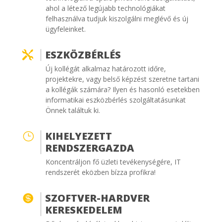
ahol a létező legújabb technológiákat
felhasználva tudjuk kiszolgálni meglévő és új
ügyfeleinket.
ESZKÖZBÉRLÉS

Új kollégát alkalmaz határozott időre,
projektekre, vagy belső képzést szeretne tartani
a kollégák számára? Ilyen és hasonló esetekben
informatikai eszközbérlés szolgáltatásunkat
Önnek találtuk ki.
KIHELYEZETT
}
RENDSZERGAZDA
Koncentráljon fő üzleti tevékenységére, IT
rendszerét eközben bízza profikra!
SZOFTVER-HARDVER

KERESKEDELEM