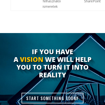
felhasználói
SharePoint
ismeretek
IF YOU HAVE
A
VISION
WE WILL HELP
YOU TO TURN IT INTO
REALITY
START SOMETHING TODAY