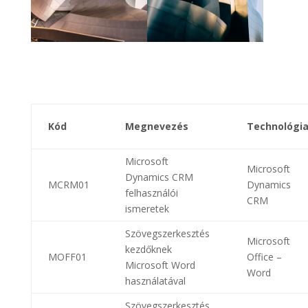
Kód
Megnevezés
Technológi
Microsoft
Microsoft
Dynamics CRM
MCRM01
Dynamics
felhasználói
CRM
ismeretek
Szövegszerkesztés
Microsoft
kezdőknek
MOFF01
Office –
Microsoft Word
Word
használatával
Szövegszerkesztés