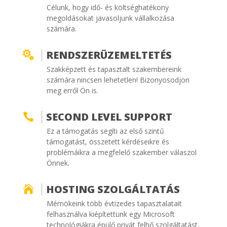
Célunk, hogy idő- és költséghatékony
megoldásokat javasoljunk vállalkozása
számára.
RENDSZERÜZEMELTETÉS

Szakképzett és tapasztalt szakembereink
számára nincsen lehetetlen! Bizonyosodjon
meg erről Ön is.
SECOND LEVEL SUPPORT

Ez a támogatás segíti az első szintű
támogatást, összetett kérdéseikre és
problémáikra a megfelelő szakember válaszol
Önnek.
HOSTING SZOLGÁLTATÁS

Mérnökeink több évtizedes tapasztalatait
felhasználva kiépítettünk egy Microsoft
technológiákra épülő privát felhő szolgáltatást,