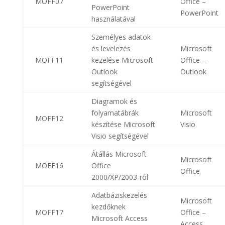
MOFF07
Office –
PowerPoint
PowerPoint
használatával
Személyes adatok
és levelezés
Microsoft
MOFF11
kezelése Microsoft
Office –
Outlook
Outlook
segítségével
Diagramok és
folyamatábrák
Microsoft
MOFF12
készítése Microsoft
Visio
Visio segítségével
Átállás Microsoft
Microsoft
MOFF16
Office
Office
2000/XP/2003-ról
Adatbáziskezelés
Microsoft
kezdőknek
MOFF17
Office –
Microsoft Access
Access