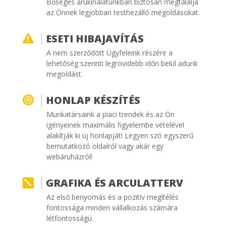
Bőséges árukínálatunkban biztosan megtalálja
az Önnek legjobban testhezálló megoldásokat.
ESETI HIBAJAVÍTÁS

A nem szerződött Ügyfeleink részére a
lehetőség szerinti legrövidebb időn belül adunk
megoldást.
HONLAP KÉSZÍTÉS

Munkatársaink a piaci trendek és az Ön
igényeinek maximális figyelembe vételével
alakítják ki új honlapját! Legyen szó egyszerű
bemutatkozó oldalról vagy akár egy
webáruházról!
GRAFIKA ÉS ARCULATTERV

Az első benyomás és a pozitív megítélés
fontossága minden vállalkozás számára
létfontosságú.