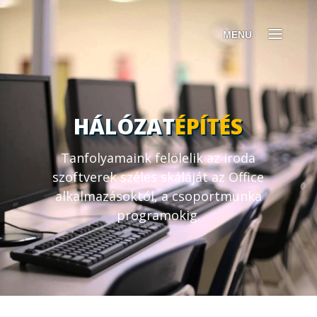
HÁLÓZAT
ÉPÍTÉS
Tanfolyamaink felölelik az iroda
szoftverek széles skáláját az Office
alkalmazásoktól, a csoportmunka
programokig.